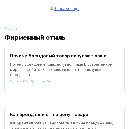
Skip
to
content
Главная
Фирменный стиль
Почему брендовый товар покупают чаще
Почему брендовый товар покупают чаще В современном
мире потребители все чаще склоняются к покупке
брендовых
12.04.2025
0
14
Как бренд влияет на цену товара
Как бренд влияет на цену товара Влияние бренда на цену
товара – это одна из ключевых тем маркетинга и