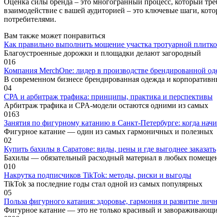
Оценка силы бренда – это многогранный процесс, который тре
взаимодействие с вашей аудиторией – это ключевые шаги, кото
потребителями.
Вам также может понравиться
Как правильно выполнить мощение участка тротуарной плитк
Благоустроенные дорожки и площадки делают загородный
0
16
Компания MerchOne: лидер в производстве брендированной од
В современном бизнесе брендированная одежда и корпоратив
0
4
СРА и арбитраж трафика: принципы, практика и перспективы
Арбитраж трафика и CPA-модели остаются одними из самых
0
163
Занятия по фигурному катанию в Санкт-Петербурге: когда нач
Фигурное катание — один из самых гармоничных и полезных
0
2
Купить бахилы в Саратове: виды, цены и где выгоднее заказать
Бахилы — обязательный расходный материал в любых помеще
0
10
Накрутка подписчиков TikTok: методы, риски и выгоды
TikTok за последние годы стал одной из самых популярных
0
5
Польза фигурного катания: здоровье, гармония и развитие лич
Фигурное катание — это не только красивый и завораживающ