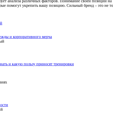
бует анализа различных факторов. Понимание своей позиции на
рые помогут укрепить вашу позицию. Сильный бренд – это не то
ой
ежды и корпоративного мерча
ный
инать и какую пользу приносят тренировки
ниях
ности
ий