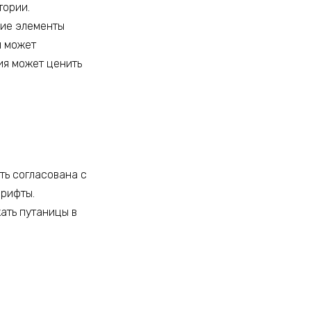
тории.
кие элементы
я может
ия может ценить
ть согласована с
шрифты.
ать путаницы в