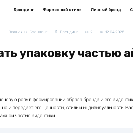
Брендинг
Фирменный стиль
Личный бренд
С
Главная
Брендинг
Брендинг
2
12.04.2025
ать упаковку частью 
лючевую роль в формировании образа бренда и его айдентики
 но и передает его ценности, стиль и индивидуальность. Ра
важной частью айдентики.