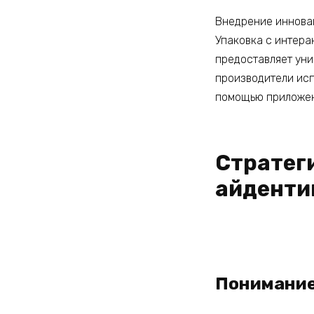
Внедрение инновац
Упаковка с интера
предоставляет уни
производители исп
помощью приложен
Стратег
айденти
Понимание