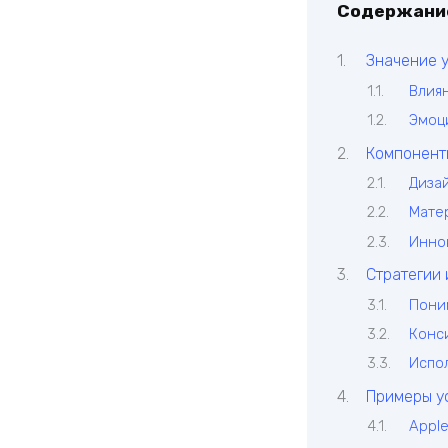
Содержани
Значение у
Влия
Эмоц
Компонент
Диза
Мате
Инно
Стратегии 
Пони
Конс
Испол
Примеры у
Appl