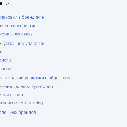
е
паковки в брендинге
ние на восприятие
иональная связь
ы успешной упаковки
йн
риалы
вации
интеграции упаковки в айдентику
мание целевой аудитории
истентность
ьзование storytelling
спешных брендов
e