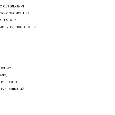
 с остальными
ских элементов
ств может
их натуральность и
ование
рию,
гии, часто
ных решений.