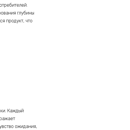
отребителей.
рования глубины
ся продукт, что
ики. Каждый
тражает
увство ожидания,