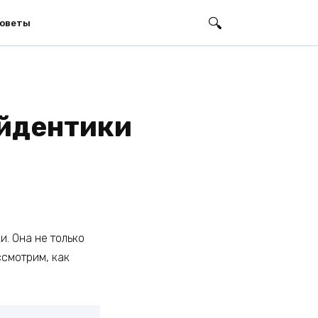
оветы
айдентики
. Она не только
ссмотрим, как