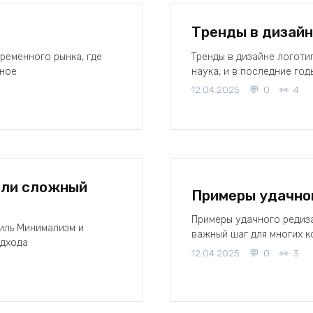
Тренды в дизайн
ременного рынка, где
Тренды в дизайне логоти
ьное
наука, и в последние го
12.04.2025
0
4
или сложный
Примеры удачног
Примеры удачного редиз
иль Минимализм и
важный шаг для многих 
одхода
12.04.2025
0
3