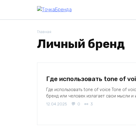
Skip
to
content
Главная
Личный бренд
Где использовать tone of vo
Где использовать tone of voice Tone of vo
бренд или человек излагает свои мысли и 
12.04.2025
0
3