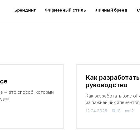
Брендинг
Фирменный стиль
Личный бренд
С
Как разработать 
ice
руководство
ice — это способ, которым
Как разработать tone of 
идеи.
из важнейших элементов
12.04.2025
0
2